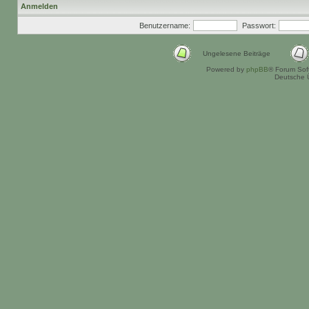
Anmelden
Benutzername:
Passwort:
Ungelesene Beiträge
Powered by
phpBB
® Forum Sof
Deutsche 