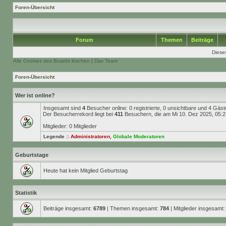
Foren-Übersicht
Forum
Themen
Beiträge
Diese
Alle Cookies des Boards löschen
|
Das Team
Foren-Übersicht
Wer ist online?
Insgesamt sind
4
Besucher online: 0 registrierte, 0 unsichtbare und 4 Gäs
Der Besucherrekord liegt bei
411
Besuchern, die am Mi 10. Dez 2025, 05:23 
Mitglieder: 0 Mitglieder
Legende ::
Administratoren
,
Globale Moderatoren
Geburtstage
Heute hat kein Mitglied Geburtstag
Statistik
Beiträge insgesamt:
6789
| Themen insgesamt:
784
| Mitglieder insgesamt