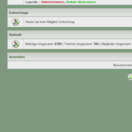
Legende ::
Administratoren
,
Globale Moderatoren
Geburtstage
Heute hat kein Mitglied Geburtstag
Statistik
Beiträge insgesamt:
6789
| Themen insgesamt:
784
| Mitglieder insgesamt
Anmelden
Benutzernam