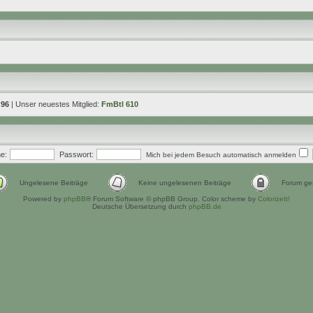
:
96
| Unser neuestes Mitglied:
FmBtl 610
e:
Passwort:
Mich bei jedem Besuch automatisch anmelden
Ungelesene Beiträge
Keine ungelesenen Beiträge
Forum ges
Powered by
phpBB
® Forum Software © phpBB Group. Color scheme by
ColorizeIt!
Deutsche Übersetzung durch
phpBB.de