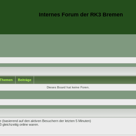
Internes Forum der RK3 Bremen
Themen
Beiträge
Dieses Board hat keine Foren.
te (basierend auf den aktiven Besuchern der letzten 5 Minuten)
gleichzeitig online waren.