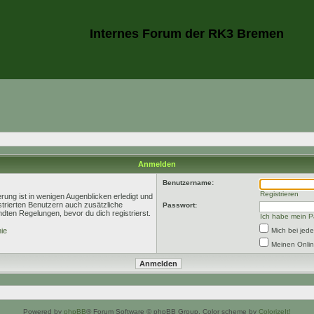
Internes Forum der RK3 Bremen
Anmelden
Benutzername:
Registrieren
rung ist in wenigen Augenblicken erledigt und
istrierten Benutzern auch zusätzliche
Passwort:
ten Regelungen, bevor du dich registrierst.
Ich habe mein P
nie
Mich bei je
Meinen Onlin
Powered by
phpBB
® Forum Software © phpBB Group. Color scheme by
ColorizeIt!